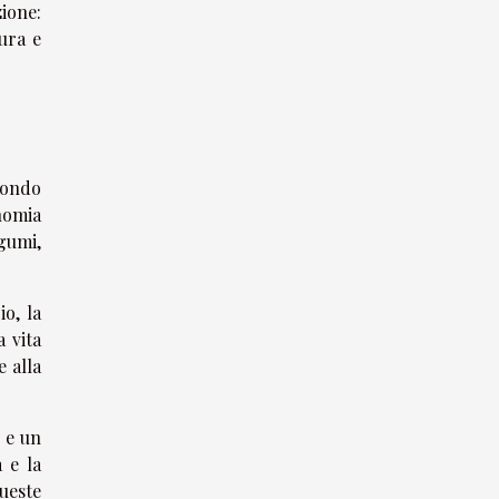
zione:
ura e
fondo
nomia
gumi,
o, la
a vita
e alla
 e un
 e la
ueste