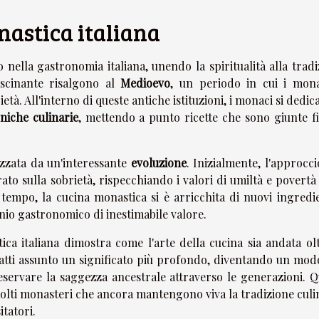
nastica italiana
nella gastronomia italiana, unendo la spiritualità alla trad
fascinante risalgono al
Medioevo
, un periodo in cui i mona
à. All'interno di queste antiche istituzioni, i monaci si dedi
niche culinarie
, mettendo a punto ricette che sono giunte fi
izzata da un'interessante
evoluzione
. Inizialmente, l'approcci
to sulla sobrietà, rispecchiando i valori di umiltà e povertà
l tempo, la cucina monastica si è arricchita di nuovi ingredi
io gastronomico di inestimabile valore.
ca italiana dimostra come l'arte della cucina sia andata olt
fatti assunto un significato più profondo, diventando un mod
eservare la saggezza ancestrale attraverso le generazioni. Q
molti monasteri che ancora mantengono viva la tradizione culi
tatori.