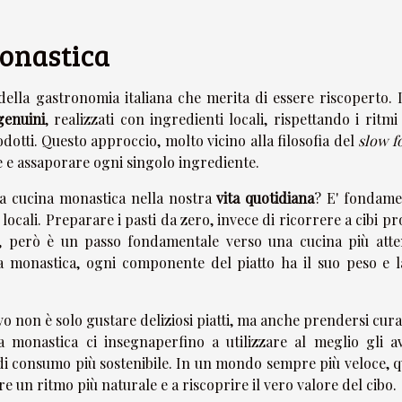
monastica
ella gastronomia italiana che merita di essere riscoperto. I
 genuini
, realizzati con ingredienti locali, rispettando i ritmi
rodotti. Questo approccio, molto vicino alla filosofia del
slow f
re e assaporare ogni singolo ingrediente.
a cucina monastica nella nostra
vita quotidiana
? E' fondame
 locali. Preparare i pasti da zero, invece di ricorrere a cibi pr
, però è un passo fondamentale verso una cucina più atte
a monastica, ogni componente del piatto ha il suo peso e l
ivo non è solo gustare deliziosi piatti, ma anche prendersi cura
a monastica ci insegnaperfino a utilizzare al meglio gli av
di consumo più sostenibile. In un mondo sempre più veloce, q
re un ritmo più naturale e a riscoprire il vero valore del cibo.