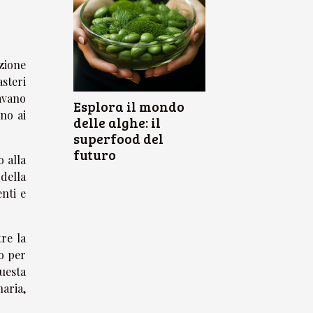
izione
steri
cavano
Esplora il mondo
no ai
delle alghe: il
superfood del
futuro
o alla
 della
enti e
re la
o per
uesta
naria,