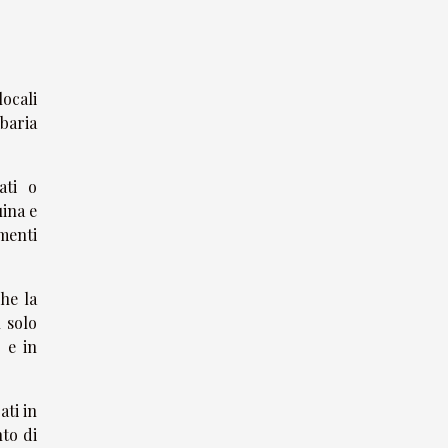
locali
ibaria
ati o
uina e
menti
che la
n solo
 e in
ati in
to di