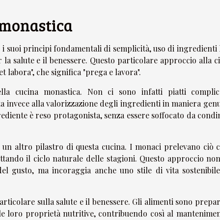
a monastica
 i suoi principi fondamentali di semplicità, uso di ingredienti 
 la salute e il benessere. Questo particolare approccio alla c
t labora", che significa "prega e lavora".
lla cucina monastica. Non ci sono infatti piatti complic
ta invece alla valorizzazione degli ingredienti in maniera gen
rediente è reso protagonista, senza essere soffocato da condi
 è un altro pilastro di questa cucina. I monaci prelevano ciò 
ettando il ciclo naturale delle stagioni. Questo approccio no
el gusto, ma incoraggia anche uno stile di vita sostenibile
rticolare sulla salute e il benessere. Gli alimenti sono prepar
 le loro proprietà nutritive, contribuendo così al mantenimen