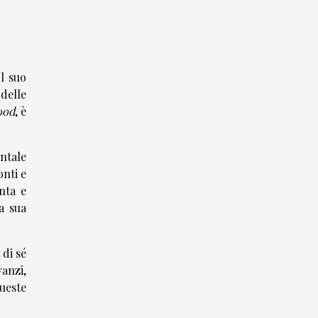
l suo
 delle
ood
, è
ntale
onti e
nta e
a sua
 di sé
anzi,
ueste