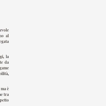
tevole
no al
egata
i, la
te da
egame
lità,
 ma è
e tra
spetto