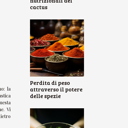
nutrizionali del
cactus
Perdita di peso
attraverso il potere
o: la
delle spezie
stica
questa
e. Vi
dietro