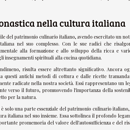
onastica nella cultura italiana
le del patrimonio culinario italiano, avendo esercitato un no
 italiana nel suo complesso. Con le sue radici che risalgo
entale alla formazione e allo sviluppo della ricca e vari
li insegnamenti spirituali alla cucina quotidiana.
ndimeno, risulta essere altrettanto significativo. Ancora ogg
da questi antichi metodi di cottura e dalle ricette tramanda
ente radicate nella nostra società. Essi rappresentano un l
te verso il futuro, promuovendo l'importanza della sostenibi
etto per la natura.
 solo una parte essenziale del patrimonio culinario italiano,
a italiana nel suo insieme. Essa sottolinea il profondo legam
importante promemoria del valore dell'autosufficienza e del ri